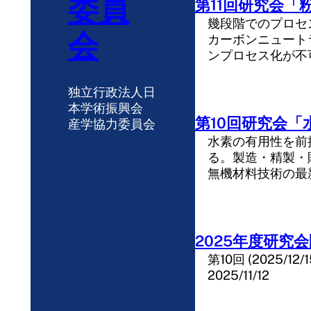
委員
第11回研究会「粉
幾段階でのプロセ
会
カーボンニュート
ンプロセス化が不
独立行政法人日
本学術振興会
第10回研究会「水
産学協力委員会
水素の有用性を前
る。製造・精製・
無機材料技術の最
2025年度研究
第10回 (2025/12/1
2025/11/12