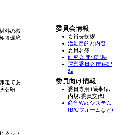
委員会情報
材料の微
委員長挨拶
極限環境
活動目的と内容
委員名簿
研究会 開催記録
運営委員会 開催記
録
委員向け情報
課題であ
演を軸
委員専用 (議事録,
内規, 委員交代)
産学Webシステム
(B/Cフォームなど)
れるシミ