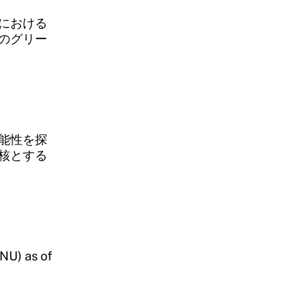
における
のグリー
能性を探
核とする
U) as of