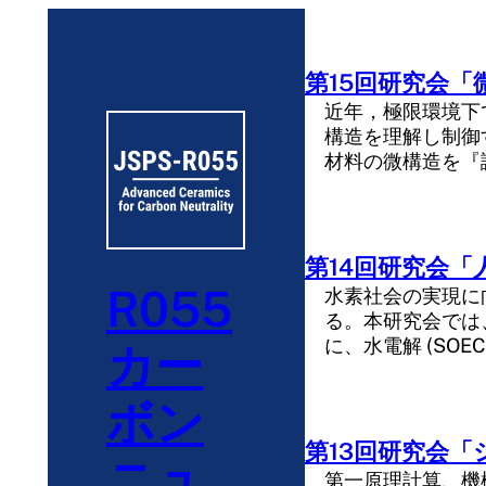
内
容
を
第15回研究会「微
ス
近年，極限環境下
キ
構造を理解し制御
材料の微構造を『
ッ
プ
第14回研究会「人
R055
水素社会の実現に
る。本研究会では
に、水電解 (SOE
カー
ボン
第13回研究会「シ
ニュ
第一原理計算、機