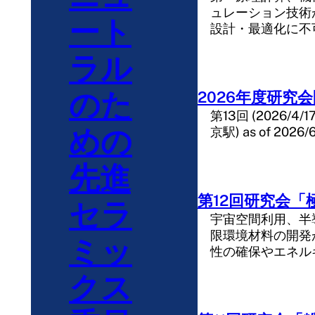
ュレーション技術
ート
設計・最適化に不
ラル
のた
2026年度研究
第13回 (2026/4/1
めの
京駅) as of 2026/
先進
第12回研究会「極
セラ
宇宙空間利用、半
限環境材料の開発
ミッ
性の確保やエネル
クス