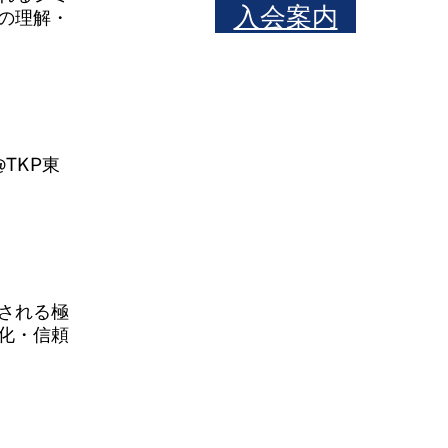
入会案内
の理解・
2@TKP東
される極
化・信頼