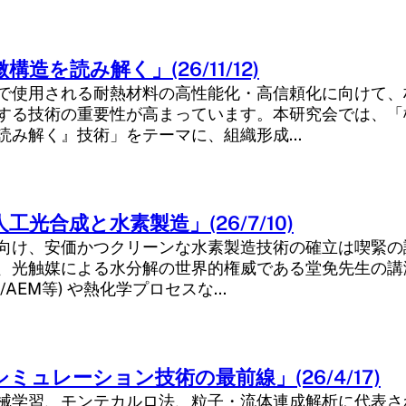
構造を読み解く」(26/11/12)
で使用される耐熱材料の高性能化・高信頼化に向けて、
する技術の重要性が高まっています。本研究会では、「
読み解く』技術」をテーマに、組織形成…
工光合成と水素製造」(26/7/10)
向け、安価かつクリーンな水素製造技術の確立は喫緊の
、光触媒による水分解の世界的権威である堂免先生の講
C/AEM等) や熱化学プロセスな…
ミュレーション技術の最前線」(26/4/17)
械学習、モンテカルロ法、粒子・流体連成解析に代表さ