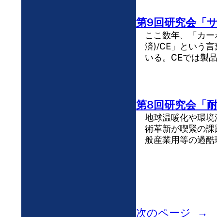
第9回研究会「サ
ここ数年、「カー
済)/CE」とい
いる。CEでは製
第8回研究会「耐熱材
地球温暖化や環境
術革新が喫緊の課
般産業用等の過酷
次のページ
→