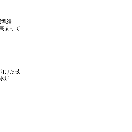
環型経
に高まって
向けた技
水炉、一